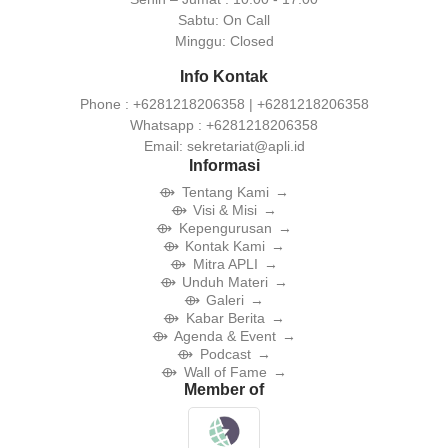
Sabtu:
On Call
Minggu:
Closed
Info Kontak
Phone :
+6281218206358 | +6281218206358
Whatsapp :
+6281218206358
Email:
sekretariat@apli.id
Informasi
Tentang Kami
Visi & Misi
Kepengurusan
Kontak Kami
Mitra APLI
Unduh Materi
Galeri
Kabar Berita
Agenda & Event
Podcast
Wall of Fame
Member of