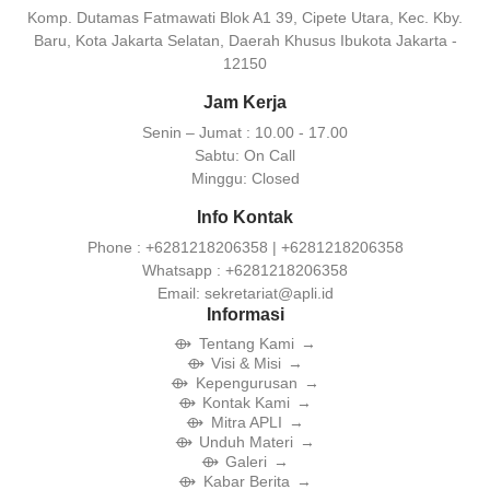
Komp. Dutamas Fatmawati Blok A1 39, Cipete Utara, Kec. Kby.
Baru, Kota Jakarta Selatan, Daerah Khusus Ibukota Jakarta -
12150
Jam Kerja
Senin – Jumat :
10.00 - 17.00
Sabtu:
On Call
Minggu:
Closed
Info Kontak
Phone :
+6281218206358 | +6281218206358
Whatsapp :
+6281218206358
Email:
sekretariat@apli.id
Informasi
Tentang Kami
Visi & Misi
Kepengurusan
Kontak Kami
Mitra APLI
Unduh Materi
Galeri
Kabar Berita